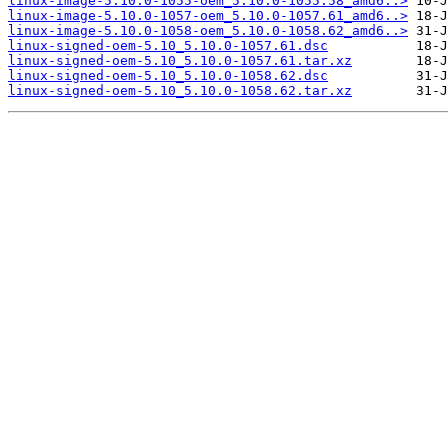
linux-image-5.10.0-1055-oem_5.10.0-1055.58_amd6..>
linux-image-5.10.0-1057-oem_5.10.0-1057.61_amd6..>
linux-image-5.10.0-1058-oem_5.10.0-1058.62_amd6..>
linux-signed-oem-5.10_5.10.0-1057.61.dsc
linux-signed-oem-5.10_5.10.0-1057.61.tar.xz
linux-signed-oem-5.10_5.10.0-1058.62.dsc
linux-signed-oem-5.10_5.10.0-1058.62.tar.xz